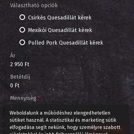
Választható opciók
Csirkés Quesadillát kérek
Mexikói Quesadillát kérek
Pulled Pork Quesadillát kérek
Ár
2 950 Ft
Betétdíj
0 Ft
Mennyiség
*
Weboldalunk a működéshez elengedhetetlen
sütiket használ. A statisztikai és marketing sütik
elfogadása segít nekünk, hogy személyre szabott
KOSÁRBA