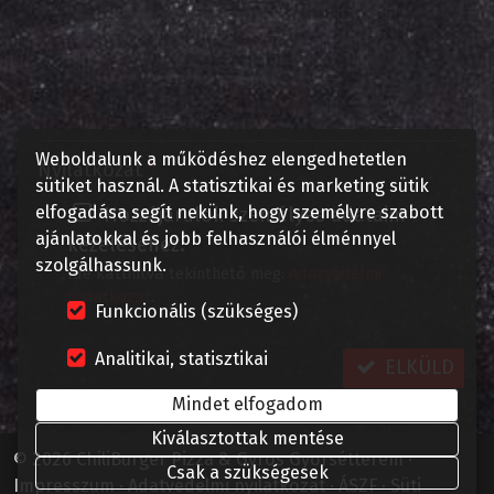
-
-
Weboldalunk a működéshez elengedhetetlen
Nyilatkozat
*
sütiket használ. A statisztikai és marketing sütik
elfogadása segít nekünk, hogy személyre szabott
Hozzájárulok személyes adataim
ajánlatokkal és jobb felhasználói élménnyel
kezeléséhez.
szolgálhassunk.
Ide kattintva tekinthető meg:
Adatvédelmi
nyilatkozat
.
Funkcionális (szükséges)
Analitikai, statisztikai
ELKÜLD
Mindet elfogadom
Kiválasztottak mentése
© 2026 ChiliBurger Pizza & Gyros Gyorsétterem
Csak a szükségesek
Impresszum
Adatvédelmi nyilatkozat
ÁSZF
Süti