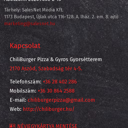
Tárhely: SalesNet Média Kft.
1173 Budapest, Újlak utca 116-128. A. lház. 2. em. 8. ajtó
marketing@salesnet.hu
Kapcsolat
ChiliBurger Pizza & Gyros Gyorsétterem
2170 Aszód, Szabadság tér 4-5.
Telefonszám:
+36 28 402 286
Mobilszám:
+36 30 864 2588
E-mail:
chiliburgerpizza@gmail.com
Web:
http://chiliburger.hu/
NÉVJEGYKÁRTYA MENTÉSE