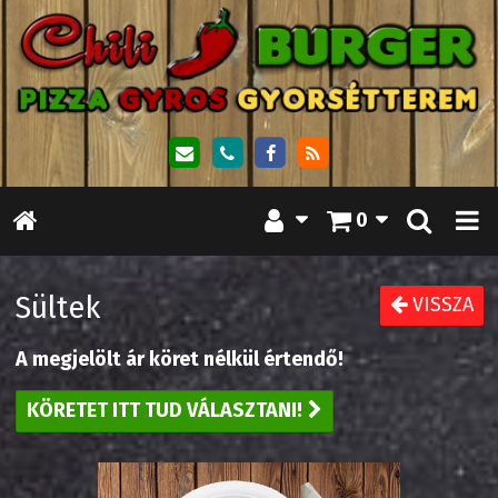
0
Sültek
VISSZA
A megjelölt ár köret nélkül értendő!
KÖRETET ITT TUD VÁLASZTANI!