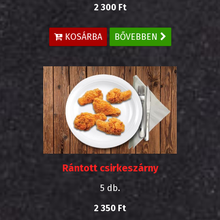
2 300 Ft
KOSÁRBA
BŐVEBBEN
Rántott csirkeszárny
5 db.
2 350 Ft