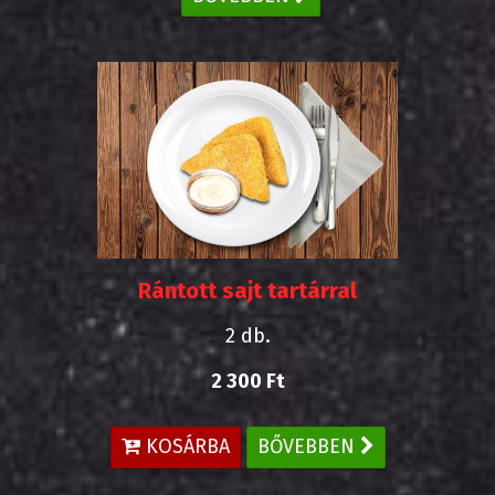
Rántott sajt tartárral
2 db.
2 300 Ft
KOSÁRBA
BŐVEBBEN