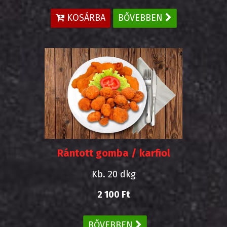
KOSÁRBA
BŐVEBBEN
Rántott gomba / karfiol
Kb. 20 dkg
2 100 Ft
BŐVEBBEN