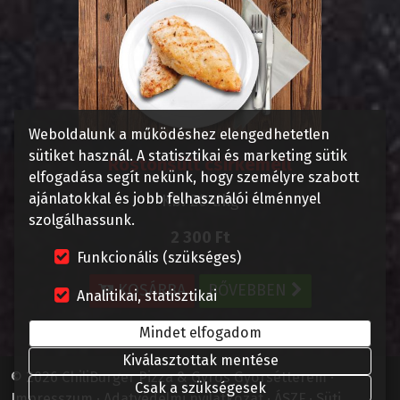
Weboldalunk a működéshez elengedhetetlen
sütiket használ. A statisztikai és marketing sütik
Rostonsült csirkemell
elfogadása segít nekünk, hogy személyre szabott
ajánlatokkal és jobb felhasználói élménnyel
Kb. 20 dkg
szolgálhassunk.
2 300 Ft
Funkcionális (szükséges)
KOSÁRBA
BŐVEBBEN
Analitikai, statisztikai
Mindet elfogadom
Kiválasztottak mentése
© 2026 ChiliBurger Pizza & Gyros Gyorsétterem
Csak a szükségesek
Impresszum
Adatvédelmi nyilatkozat
ÁSZF
Süti