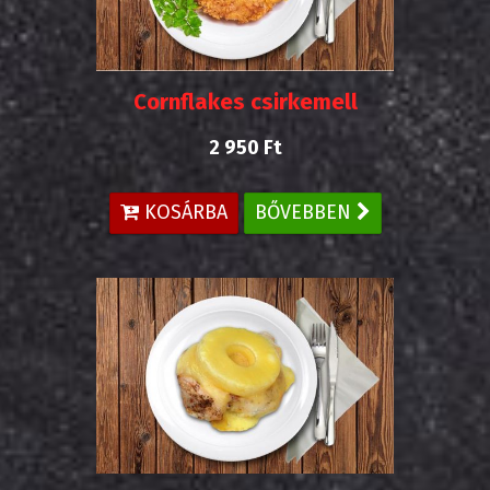
Cornflakes csirkemell
2 950 Ft
KOSÁRBA
BŐVEBBEN