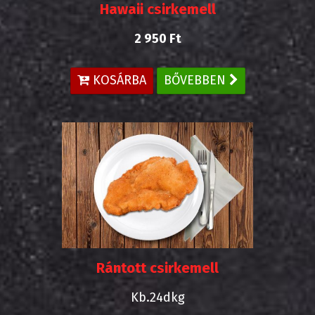
Hawaii csirkemell
2 950 Ft
KOSÁRBA
BŐVEBBEN
Rántott csirkemell
Kb.24dkg