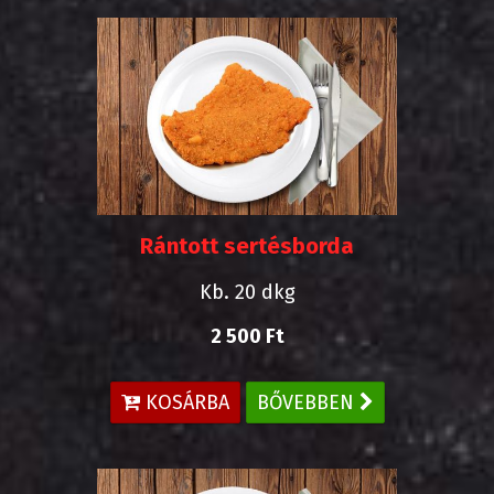
Rántott sertésborda
Kb. 20 dkg
2 500 Ft
KOSÁRBA
BŐVEBBEN