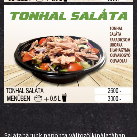
Salátabárunk naponta változó kínálatában