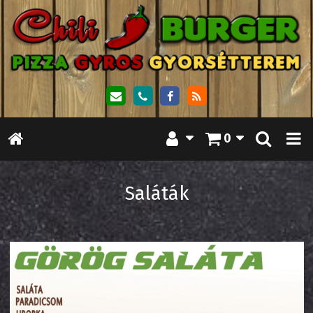
0
Saláták