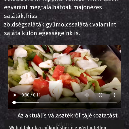
egyaránt megtalálhatóak majonézes
saláták,friss
zöldségsaláták,gyümölcssaláták,valamint
saláta különlegességeink is.
Az aktuális választékról tájékoztatást
adunk:
Weboldalunk a működéshez elengedhetetlen