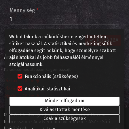
Mennyiség
*
Weboldalunk a működéshez elengedhetetlen
KOSÁRBA
sütiket használ. A statisztikai és marketing sütik
elfogadása segít nekünk, hogy személyre szabott
Ár:
2 350 Ft
ajánlatokkal és jobb felhasználói élménnyel
szolgálhassunk.
Paradicsomos alap,sonka,gomba,sajt
Funkcionális (szükséges)
Pizzák – 28 cm
Pizzák – 32 cm
Analitikai, statisztikai
Pizzák – 50 cm
Mindet elfogadom
Kiválasztottak mentése
© 2026 ChiliBurger Pizza & Gyros Gyorsétterem
Csak a szükségesek
Impresszum
Adatvédelmi nyilatkozat
ÁSZF
Süti
beállítások