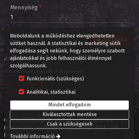
Mennyiség
*
Weboldalunk a működéshez elengedhetetlen
KOSÁRBA
sütiket használ. A statisztikai és marketing sütik
elfogadása segít nekünk, hogy személyre szabott
Ár:
8 600 Ft
ajánlatokkal és jobb felhasználói élménnyel
szolgálhassunk.
Tejf.alap,bacon,tarja,tojás lilahagyma,sajt
Funkcionális (szükséges)
Pizzák – 28 cm
Pizzák – 32 cm
Analitikai, statisztikai
Pizzák – 50 cm
Mindet elfogadom
Kiválasztottak mentése
© 2026 ChiliBurger Pizza & Gyros Gyorsétterem
Csak a szükségesek
Impresszum
Adatvédelmi nyilatkozat
ÁSZF
Süti
beállítások
További információ