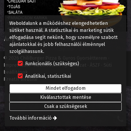
Weboldalunk a működéshez elengedhetetlen
sütiket használ. A statisztikai és marketing sütik
elfogadása segít nekünk, hogy személyre szabott
Ár:
2 400 Ft
ajánlatokkal és jobb felhasználói élménnyel
szolgálhassunk.
© 2026 ChiliBurger Pizza & Gyros Gyorsétterem
Funkcionális (szükséges)
Impresszum
Adatvédelmi nyilatkozat
ÁSZF
Süti
beállítások
Analitikai, statisztikai
Kreatív website
Mindet elfogadom
Kiválasztottak mentése
Csak a szükségesek
További információ