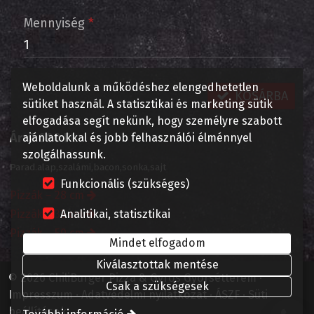
Mennyiség
*
Weboldalunk a működéshez elengedhetetlen
KOSÁRBA
sütiket használ. A statisztikai és marketing sütik
elfogadása segít nekünk, hogy személyre szabott
Ár:
2 600 Ft
ajánlatokkal és jobb felhasználói élménnyel
szolgálhassunk.
Parad.alap,szalámi,bacon,sonka,sajt
Funkcionális (szükséges)
Pizzák – 28 cm
Pizzák – 32 cm
Analitikai, statisztikai
Pizzák – 50 cm
Mindet elfogadom
Kiválasztottak mentése
© 2026 ChiliBurger Pizza & Gyros Gyorsétterem
Csak a szükségesek
Impresszum
Adatvédelmi nyilatkozat
ÁSZF
Süti
beállítások