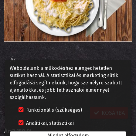
Ár
2 150 Ft
Weboldalunk a működéshez elengedhetetlen
sütiket használ. A statisztikai és marketing sütik
Mennyiség
*
elfogadása segít nekünk, hogy személyre szabott
ajánlatokkal és jobb felhasználói élménnyel
szolgálhassunk.
Funkcionális (szükséges)
KOSÁRBA
Analitikai, statisztikai
Ár:
2 150 Ft
Mindet elfogadom