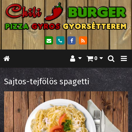
0
Sajtos-tejfölös spagetti