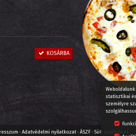
KOSÁRBA
Weboldalunk 
statisztikai 
személyre sz
szolgálhassu
Funkci
resszum
Adatvédelmi nyilatkozat
ÁSZF
Süti beállítások