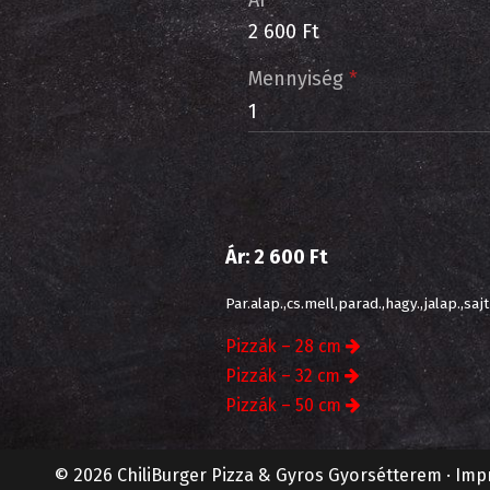
Ár
2 600 Ft
Mennyiség
*
Ár:
2 600 Ft
Par.alap.,cs.mell,parad.,hagy.,jalap.,sajt
Pizzák – 28 cm
Pizzák – 32 cm
Pizzák – 50 cm
© 2026 ChiliBurger Pizza & Gyros Gyorsétterem
Imp