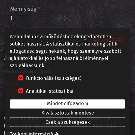
Mennyiség
*
Weboldalunk a működéshez elengedhetetlen
KOSÁRBA
sütiket használ. A statisztikai és marketing sütik
elfogadása segít nekünk, hogy személyre szabott
Ár:
8 700 Ft
ajánlatokkal és jobb felhasználói élménnyel
szolgálhassunk.
Par.alap.,tonhal,oliva,sajt
Funkcionális (szükséges)
Pizzák – 28 cm
Pizzák – 32 cm
Analitikai, statisztikai
Pizzák – 50 cm
Mindet elfogadom
Kiválasztottak mentése
© 2026 ChiliBurger Pizza & Gyros Gyorsétterem
Csak a szükségesek
Impresszum
Adatvédelmi nyilatkozat
ÁSZF
Süti
beállítások
További információ