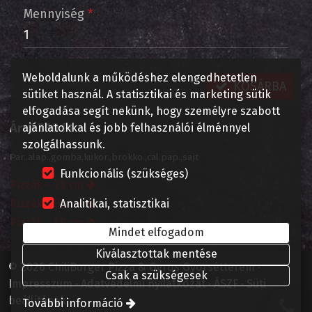
Mennyiség
*
Weboldalunk a működéshez elengedhetetlen
KOSÁRBA
sütiket használ. A statisztikai és marketing sütik
elfogadása segít nekünk, hogy személyre szabott
Ár:
2 350 Ft
ajánlatokkal és jobb felhasználói élménnyel
szolgálhassunk.
Par..alap.,gomba,kukor.,brokko.,cal.pap.,sajt
Funkcionális (szükséges)
Pizzák – 28 cm
Pizzák – 32 cm
Analitikai, statisztikai
Pizzák – 50 cm
Mindet elfogadom
Kiválasztottak mentése
© 2026 ChiliBurger Pizza & Gyros Gyorsétterem
Csak a szükségesek
Impresszum
Adatvédelmi nyilatkozat
ÁSZF
Süti
beállítások
További információ