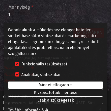
Mennyiség
*
Weboldalunk a működéshez elengedhetetlen
KOSÁRBA
sütiket használ. A statisztikai és marketing sütik
elfogadása segít nekünk, hogy személyre szabott
Ár:
2 600 Ft
ajánlatokkal és jobb felhasználói élménnyel
szolgálhassunk.
Tejf.alap.,son.,bac.,toj.,füst.sajt,csem.ubi,sajt
Funkcionális (szükséges)
Pizzák – 28 cm
Pizzák – 32 cm
Analitikai, statisztikai
Pizzák – 50 cm
Mindet elfogadom
Kiválasztottak mentése
© 2026 ChiliBurger Pizza & Gyros Gyorsétterem
Csak a szükségesek
Impresszum
Adatvédelmi nyilatkozat
ÁSZF
Süti
beállítások
További információ