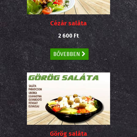
Cézár saláta
2 600 Ft
BŐVEBBEN
Görög saláta